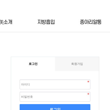
美소개
지방흡입
종아리알통
로그인
회원가입
로그인