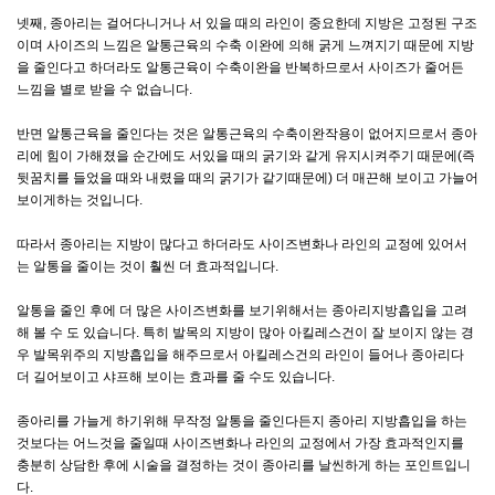
넷째, 종아리는 걸어다니거나 서 있을 때의 라인이 중요한데 지방은 고정된 구조
이며 사이즈의 느낌은 알통근육의 수축 이완에 의해 굵게 느껴지기 때문에 지방
을 줄인다고 하더라도 알통근육이 수축이완을 반복하므로서 사이즈가 줄어든
느낌을 별로 받을 수 없습니다.
반면 알통근육을 줄인다는 것은 알통근육의 수축이완작용이 없어지므로서 종아
리에 힘이 가해졌을 순간에도 서있을 때의 굵기와 같게 유지시켜주기 때문에(즉
뒷꿈치를 들었을 때와 내렸을 때의 굵기가 같기때문에) 더 매끈해 보이고 가늘어
보이게하는 것입니다.
따라서 종아리는 지방이 많다고 하더라도 사이즈변화나 라인의 교정에 있어서
는 알통을 줄이는 것이 훨씬 더 효과적입니다.
알통을 줄인 후에 더 많은 사이즈변화를 보기위해서는 종아리지방흡입을 고려
해 볼 수 도 있습니다. 특히 발목의 지방이 많아 아킬레스건이 잘 보이지 않는 경
우 발목위주의 지방흡입을 해주므로서 아킬레스건의 라인이 들어나 종아리다
더 길어보이고 샤프해 보이는 효과를 줄 수도 있습니다.
종아리를 가늘게 하기위해 무작정 알통을 줄인다든지 종아리 지방흡입을 하는
것보다는 어느것을 줄일때 사이즈변화나 라인의 교정에서 가장 효과적인지를
충분히 상담한 후에 시술을 결정하는 것이 종아리를 날씬하게 하는 포인트입니
다.