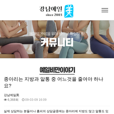
로그인
회원가입
온라인예약
예일美소개
지방흡입
예일비만이야기
종아리알통
종아리는 지방과 알통 중 어느것을 줄여야 하나
요?
온라인상담
강남예일美
6,368회
09-03-09 16:09
커뮤니티
실제 상담하는 분들이나 홈피의 상담글중에는 종아리에 지방도 많고 알통도 있