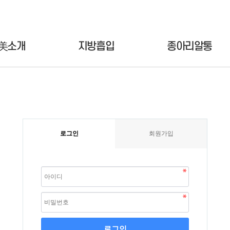
美소개
지방흡입
종아리알통
로그인
회원가입
로그인