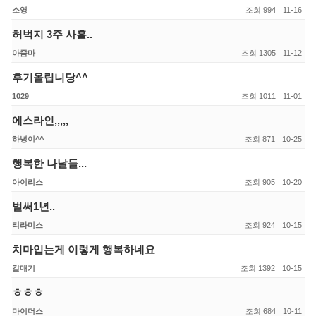
카카오톡 상담
소영
994
11-16
허벅지 3주 사흘..
아줌마
1305
11-12
후기올립니당^^
1029
1011
11-01
에스라인,,,,,
하녕이^^
871
10-25
행복한 나날들...
아이리스
905
10-20
벌써1년..
티라미스
924
10-15
치마입는게 이렇게 행복하네요
갈매기
1392
10-15
ㅎㅎㅎ
마이더스
684
10-11