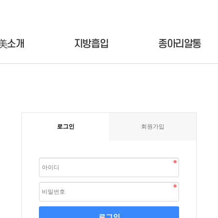
美소개
지방흡입
종아리알통
로그인
회원가입
로그인